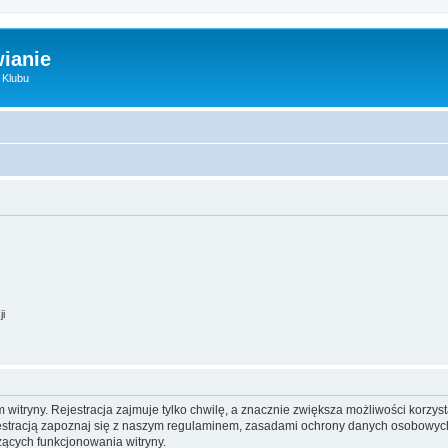
ianie
 Klubu
ji
itryny. Rejestracja zajmuje tylko chwilę, a znacznie zwiększa możliwości korzyst
stracją zapoznaj się z naszym regulaminem, zasadami ochrony danych osobowych
ących funkcjonowania witryny.