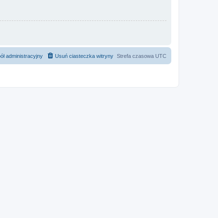
ół administracyjny
Usuń ciasteczka witryny
Strefa czasowa
UTC