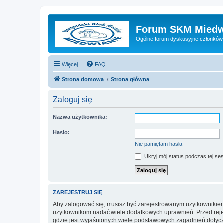
Forum SKM Miedw
Ogólne forum dyskusyjne członków
Więcej…
FAQ
Strona domowa
Strona główna
Zaloguj się
Nazwa użytkownika:
Hasło:
Nie pamiętam hasła
Ukryj mój status podczas tej ses
ZAREJESTRUJ SIĘ
Aby zalogować się, musisz być zarejestrowanym użytkownikiem w
użytkownikom nadać wiele dodatkowych uprawnień. Przed reje
gdzie jest wyjaśnionych wiele podstawowych zagadnień dotycz