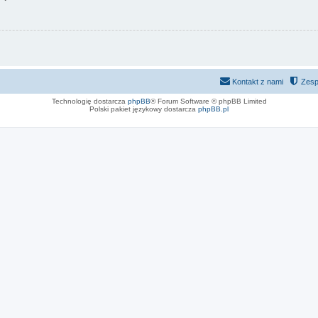
Kontakt z nami
Zesp
Technologię dostarcza
phpBB
® Forum Software © phpBB Limited
Polski pakiet językowy dostarcza
phpBB.pl